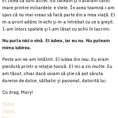
El zicea că sunt altfel. Eu tăceam și îi arătam carul
mare printre miliardele e stele. În acea toamnă i-am
spus că nu mai vreau să facă parte din a mea viață. El
m-a privit adânc în ochi și m-a întrebat cu ce a greșit.
I-am întors spatele și l-am lăsat cu ochii în lacrimi.
Nu purta nici o vină. El iubea, iar eu nu. Nu puteam
mima iubirea.
Peste ani ne-am întâlnit. El iubea din nou. Eu eram
pierdută printr-o relație toxică. El mi-a zis multe. Eu
am tăcut, chiar dacă voiam să știe că pot săruta
dureros de dulce, sălbatic și pasional, datorită lui.
Cu drag, Mary!
Share
Tweet
Pin