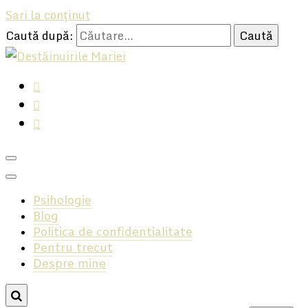
Sari la conținut
Caută după:
Hai, să ne ascultăm, avem multe să ne spunem!
Destăinuirile Mariei
Psihologie
Blog
Politica de confidentialitate
Pentru trecut
Despre mine