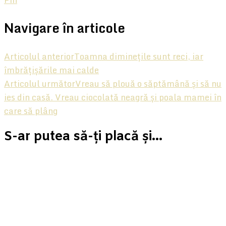
Navigare în articole
Articolul anterior
Toamna diminețile sunt reci, iar
îmbrățișările mai calde
Articolul următor
Vreau să plouă o săptămână și să nu
ies din casă. Vreau ciocolată neagră și poala mamei în
care să plâng
S-ar putea să-ți placă și...