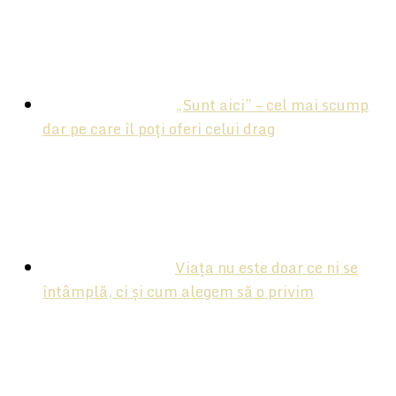
„Sunt aici” – cel mai scump
dar pe care îl poți oferi celui drag
Viața nu este doar ce ni se
întâmplă, ci și cum alegem să o privim