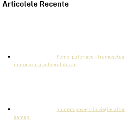
Articolele Recente
Femei puternice – frumusețea
interioară și vulnerabilitate
Suntem povești în viețile altor
oameni