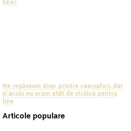
tine?
Ne regăseam doar printre cearșafuri, dar
și acolo eu eram atât de străină pentru
tine
Articole populare