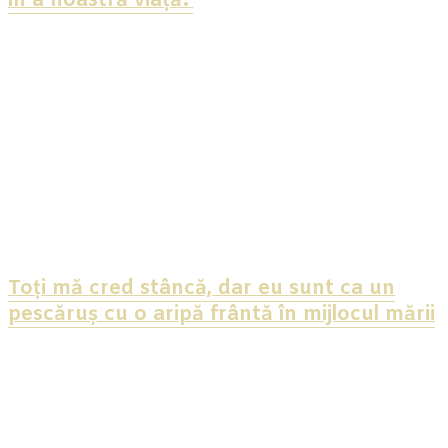
în a noastră viață?
Toți mă cred stâncă, dar eu sunt ca un
pescăruș cu o aripă frântă în mijlocul mării