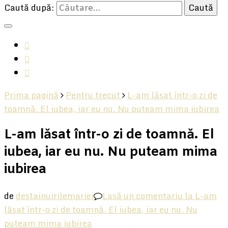
Caută după:
Prima pagină
Pentru trecut
L-am lăsat într-o zi de
toamnă. El iubea, iar eu nu. Nu puteam mima iubirea
L-am lăsat într-o zi de toamnă. El
iubea, iar eu nu. Nu puteam mima
iubirea
de
destainuirilemariei
Lasă un comentariu
la L-am
lăsat într-o zi de toamnă. El iubea, iar eu nu. Nu
puteam mima iubirea