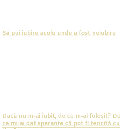
Să pui iubire acolo unde a fost neiubire
Dacă nu m-ai iubit, de ce m-ai folosit? De
ce mi-ai dat speranțe că pot fi fericită cu