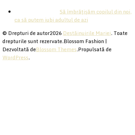
Să îmbrățișăm copilul din noi,
ca să putem iubi adultul de azi
© Drepturi de autor2026
Destăinuirile Mariei
. Toate
drepturile sunt rezervate.
Blossom Fashion |
Dezvoltată de
Blossom Themes
.Propulsată de
WordPress
.