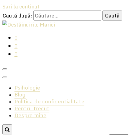
Sari la conținut
Caută după:
Hai, să ne ascultăm, avem multe să ne spunem!
Destăinuirile Mariei
Psihologie
Blog
Politica de confidentialitate
Pentru trecut
Despre mine