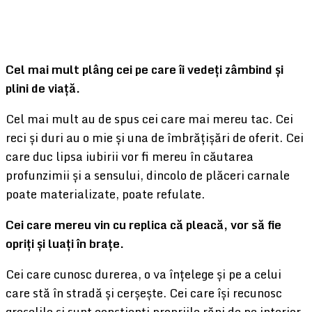
Cel mai mult plâng cei pe care îi vedeți zâmbind și
plini de viață.
Cel mai mult au de spus cei care mai mereu tac. Cei
reci și duri au o mie și una de îmbrățișări de oferit. Cei
care duc lipsa iubirii vor fi mereu în căutarea
profunzimii și a sensului, dincolo de plăceri carnale
poate materializate, poate refulate.
Cei care mereu vin cu replica că pleacă, vor să fie
opriți și luați în brațe.
Cei care cunosc durerea, o va înțelege și pe a celui
care stă în stradă și cerșește. Cei care își recunosc
greșelile și sunt conștienți propriile răni de pe interior,