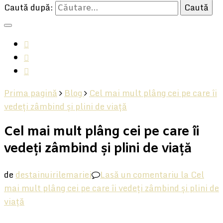
Caută după:
Prima pagină
Blog
Cel mai mult plâng cei pe care îi
vedeți zâmbind și plini de viață
Cel mai mult plâng cei pe care îi
vedeți zâmbind și plini de viață
de
destainuirilemariei
Lasă un comentariu
la Cel
mai mult plâng cei pe care îi vedeți zâmbind și plini de
viață