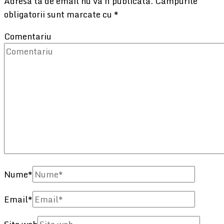
Adresa ta de email nu va fi publicată.
Câmpurile
obligatorii sunt marcate cu
*
Comentariu
Nume
*
Email
*