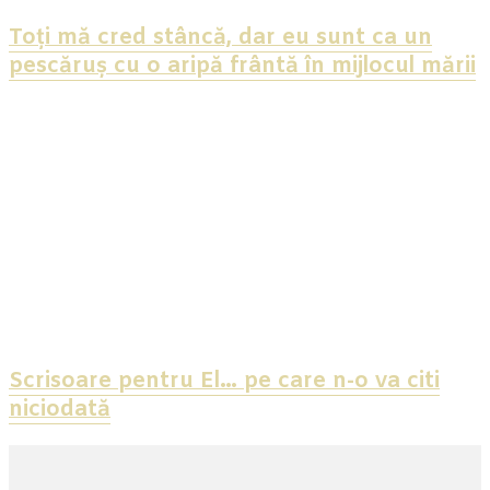
Toți mă cred stâncă, dar eu sunt ca un
pescăruș cu o aripă frântă în mijlocul mării
Scrisoare pentru El… pe care n-o va citi
niciodată