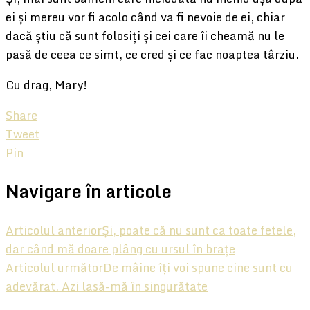
ei și mereu vor fi acolo când va fi nevoie de ei, chiar
dacă știu că sunt folosiți și cei care îi cheamă nu le
pasă de ceea ce simt, ce cred și ce fac noaptea târziu.
Cu drag, Mary!
Share
Tweet
Pin
Navigare în articole
Articolul anterior
Și, poate că nu sunt ca toate fetele,
dar când mă doare plâng cu ursul în brațe
Articolul următor
De mâine îți voi spune cine sunt cu
adevărat. Azi lasă-mă în singurătate