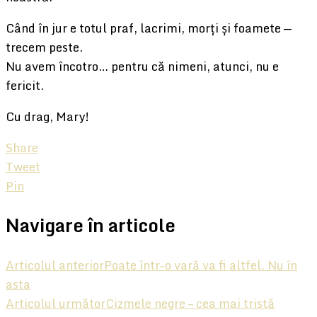
Când în jur e totul praf, lacrimi, morți și foamete —
trecem peste.
Nu avem încotro… pentru că nimeni, atunci, nu e
fericit.
Cu drag, Mary!
Share
Tweet
Pin
Navigare în articole
Articolul anterior
Poate într-o vară va fi altfel. Nu în
asta
Articolul următor
Cizmele negre – cea mai tristă