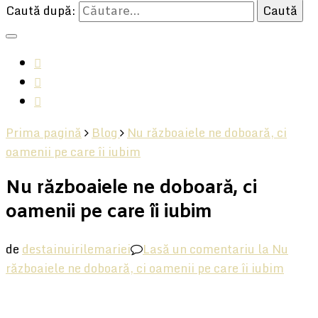
Caută după:
Prima pagină
Blog
Nu războaiele ne doboară, ci
oamenii pe care îi iubim
Nu războaiele ne doboară, ci
oamenii pe care îi iubim
de
destainuirilemariei
Lasă un comentariu
la Nu
războaiele ne doboară, ci oamenii pe care îi iubim