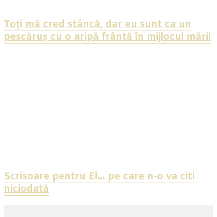
Toți mă cred stâncă, dar eu sunt ca un
pescăruș cu o aripă frântă în mijlocul mării
Scrisoare pentru El… pe care n-o va citi
niciodată