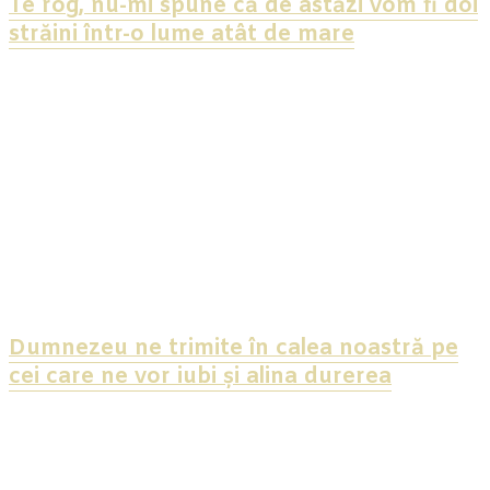
Te rog, nu-mi spune că de astăzi vom fi doi
străini într-o lume atât de mare
Dumnezeu ne trimite în calea noastră pe
cei care ne vor iubi și alina durerea