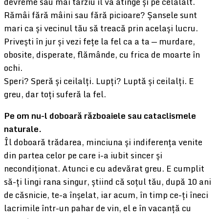
devreme sau mai târziu îl va atinge și pe celălalt.
Rămâi fără mâini sau fără picioare? Șansele sunt
mari ca și vecinul tău să treacă prin același lucru.
Privești în jur și vezi fețe la fel ca a ta — murdare,
obosite, disperate, flămânde, cu frica de moarte în
ochi.
Speri? Speră și ceilalți. Lupți? Luptă și ceilalți. E
greu, dar toți suferă la fel.
Pe om nu-l doboară războaiele sau cataclismele
naturale.
Îl doboară trădarea, minciuna și indiferența venite
din partea celor pe care i-a iubit sincer și
necondiționat. Atunci e cu adevărat greu. E cumplit
să-ți lingi rana singur, știind că soțul tău, după 10 ani
de căsnicie, te-a înșelat, iar acum, în timp ce-ți îneci
lacrimile într-un pahar de vin, el e în vacanță cu