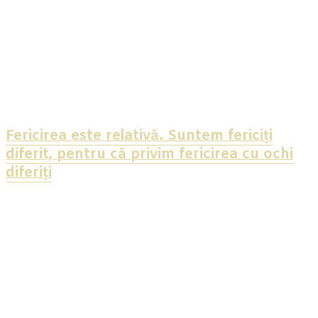
Fericirea este relativă. Suntem fericiți
diferit, pentru că privim fericirea cu ochi
diferiți