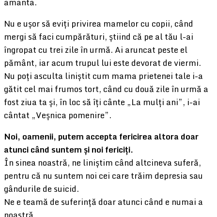
amanta.
Nu e ușor să eviți privirea mamelor cu copii, când
mergi să faci cumpărături, știind că pe al tău l-ai
îngropat cu trei zile în urmă. Ai aruncat peste el
pământ, iar acum trupul lui este devorat de viermi.
Nu poți asculta liniștit cum mama prietenei tale i-a
gătit cel mai frumos tort, când cu două zile în urmă a
fost ziua ta și, în loc să îți cânte „La mulți ani”, i-ai
cântat „Veșnica pomenire”.
Noi, oamenii, putem accepta fericirea altora doar
atunci când suntem și noi fericiți.
În sinea noastră, ne liniștim când altcineva suferă,
pentru că nu suntem noi cei care trăim depresia sau
gândurile de suicid.
Ne e teamă de suferință doar atunci când e numai a
noastră.