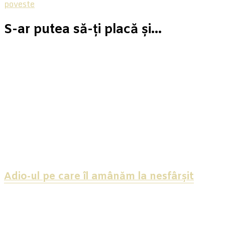
poveste
S-ar putea să-ți placă și...
Adio-ul pe care îl amânăm la nesfârșit