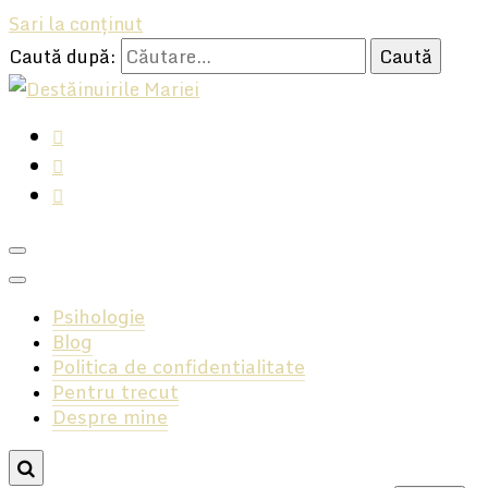
Sari la conținut
Caută după:
Hai, să ne ascultăm, avem multe să ne spunem!
Destăinuirile Mariei
Psihologie
Blog
Politica de confidentialitate
Pentru trecut
Despre mine