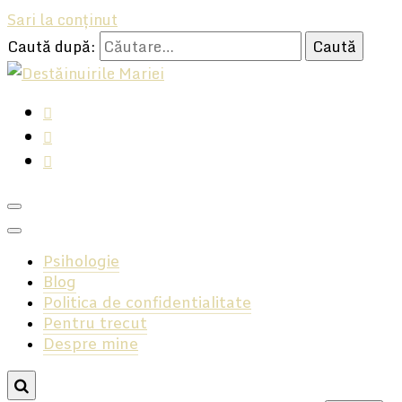
Sari la conținut
Caută după:
Hai, să ne ascultăm, avem multe să ne spunem!
Destăinuirile Mariei
Psihologie
Blog
Politica de confidentialitate
Pentru trecut
Despre mine