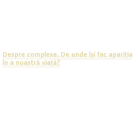
Despre complexe. De unde își fac apariția
în a noastră viață?