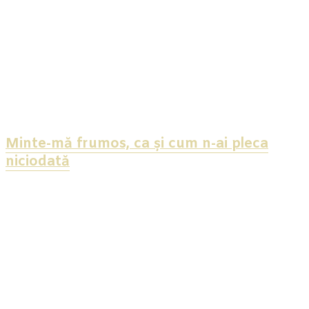
Minte-mă frumos, ca și cum n-ai pleca
niciodată