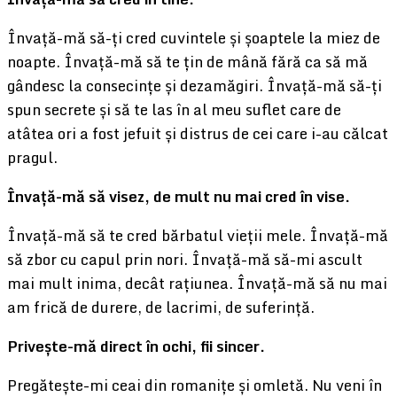
Învață-mă să-ți cred cuvintele și șoaptele la miez de
noapte. Învață-mă să te țin de mână fără ca să mă
gândesc la consecințe și dezamăgiri. Învață-mă să-ți
spun secrete și să te las în al meu suflet care de
atâtea ori a fost jefuit și distrus de cei care i-au călcat
pragul.
Învață-mă să visez, de mult nu mai cred în vise.
Învață-mă să te cred bărbatul vieții mele. Învață-mă
să zbor cu capul prin nori. Învață-mă să-mi ascult
mai mult inima, decât rațiunea. Învață-mă să nu mai
am frică de durere, de lacrimi, de suferință.
Privește-mă direct în ochi, fii sincer.
Pregătește-mi ceai din romanițe și omletă. Nu veni în