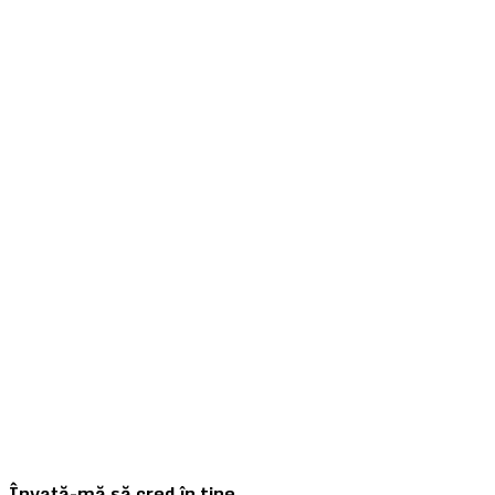
Învață-mă să cred în tine.