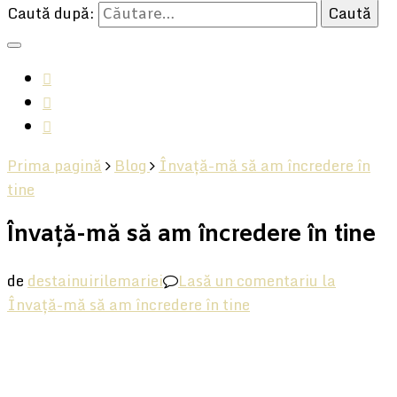
Caută după:
Prima pagină
Blog
Învață-mă să am încredere în
tine
Învață-mă să am încredere în tine
de
destainuirilemariei
Lasă un comentariu
la
Învață-mă să am încredere în tine