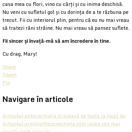
casa mea cu flori, vino cu cărți și cu inima deschisă.
Nu veni cu sufletul gol și cu dorința de a te răzbuna pe
trecut. Fii cu interiorul plin, pentru că eu nu mai vreau
să tratezi răni străine. Nu mai vreau să pansez suflete.
Fii sincer și învață-mă să am încredere în tine.
Cu drag, Mary!
Share
Tweet
Pin
Navigare în articole
Articolul anterior
Viața le așează pe toate la locul lor
Articolul următor
Recunoștința este calea cea mai
scurtă către fericire