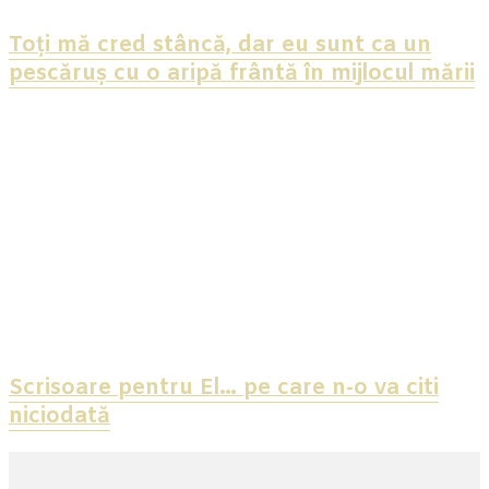
Toți mă cred stâncă, dar eu sunt ca un
pescăruș cu o aripă frântă în mijlocul mării
Scrisoare pentru El… pe care n-o va citi
niciodată